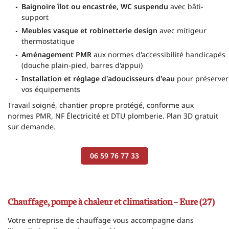
Baignoire îlot ou encastrée, WC suspendu
avec bâti-
CHAUFFAGE
support
06 59 76 77 3
Meubles vasque et robinetterie design
avec mitigeur
ION / POMPE À CHALEUR
thermostatique
SALLE DE BAIN
Aménagement PMR
aux normes d'accessibilité handicapés
(douche plain-pied, barres d'appui)
Installation et réglage d'adoucisseurs d'eau
pour préserver
S RÉALISATIONS
vos équipements
Restez inform
Travail soigné, chantier propre protégé, conforme aux
AVIS
normes PMR, NF Électricité et DTU plomberie. Plan 3D gratuit
Inscription Newsle
sur demande.
ACTUALITES
06 59 76 77 33
CONTACT
Chauffage, pompe à chaleur et climatisation – Eure (27)
Votre entreprise de chauffage vous accompagne dans