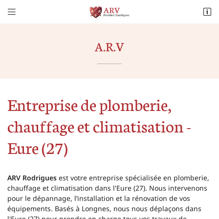


10 Rue de la Garennes
78980 Longnes
06 59 76 77 33
A.R.V
Entreprise de plomberie,
chauffage et climatisation -
Eure (27)
Adresse email de réception

ARV Rodrigues
est votre entreprise spécialisée en plomberie,
Recopier le code ci-contre

chauffage et climatisation dans l'Eure (27). Nous intervenons
Rafraîchir le captcha
pour le dépannage, l’installation et la rénovation de vos

équipements. Basés à Longnes, nous nous déplaçons dans
l'Eure (27) pour prendre en charge tous vos travaux de