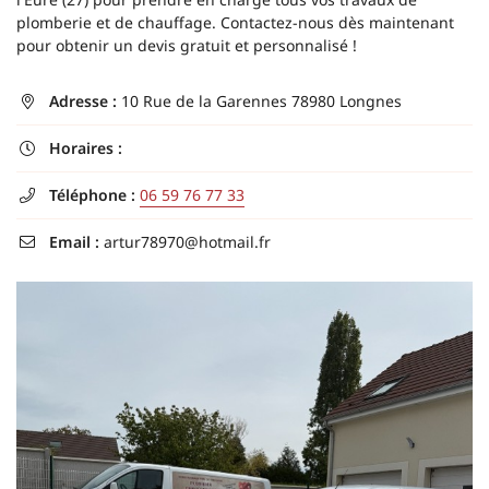
plomberie et de chauffage. Contactez-nous dès maintenant
pour obtenir un devis gratuit et personnalisé !
Adresse :
10 Rue de la Garennes 78980 Longnes
En cochant cette case, vous consentez à recevoir nos propositions commerciales à

l'adresse email indiqué ci-dessus. Vous pouvez vous désinscrire à tout moment en
utilisant
le formulaire de désinscription
.
Horaires :

Inscription
Téléphone :
06 59 76 77 33

Email :
artur78970@hotmail.fr
